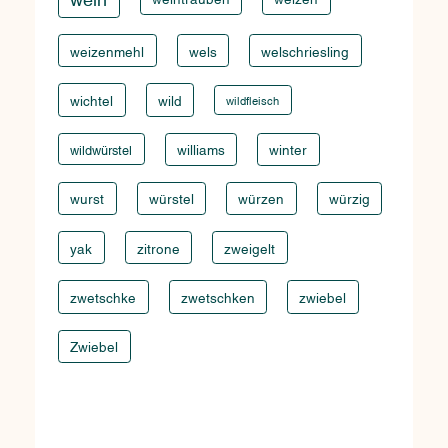
weizenmehl
wels
welschriesling
wichtel
wild
wildfleisch
williams
winter
wildwürstel
wurst
würstel
würzen
würzig
yak
zitrone
zweigelt
zwetschke
zwetschken
zwiebel
Zwiebel