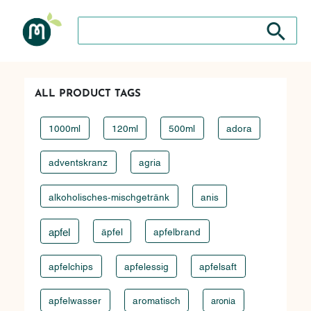
Search store
Search sto
ALL PRODUCT TAGS
1000ml
120ml
500ml
adora
adventskranz
agria
alkoholisches-mischgetränk
anis
apfel
äpfel
apfelbrand
apfelchips
apfelessig
apfelsaft
apfelwasser
aromatisch
aronia