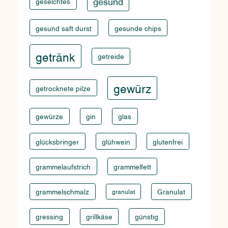
gesund
geselchtes
gesund saft durst
gesunde chips
getränk
getreide
gewürz
getrocknete pilze
gewürze
gin
glas
glücksbringer
glühwein
glutenfrei
grammelaufstrich
grammelfett
grammelschmalz
granulat
Granulat
gressing
grillkäse
günstig