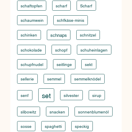
schaftopfen
scharf
Scharf
schaumwein
schfkäse-minis
schinken
schnaps
schnitzel
schokolade
schopf
schuheinlagen
schupfnudel
seitlinge
sekt
sellerie
semmel
semmelknödel
set
senf
silvester
sirup
slibowitz
snacken
sonnenblumenöl
sosse
spaghetti
speckig