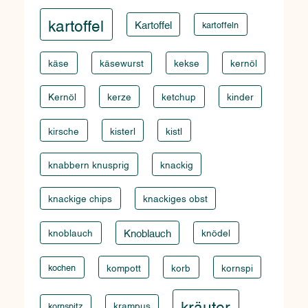
kartoffel
Kartoffel
kartoffeln
käse
käsewurst
kekse
kernöl
Kernöl
kerze
ketchup
kinder
kirsche
kisterl
kistl
knabbern knusprig
knackig
knackige chips
knackiges obst
knoblauch
Knoblauch
knödel
kompott
korb
kornspi
kochen
kräuter
krampus
kornspitz