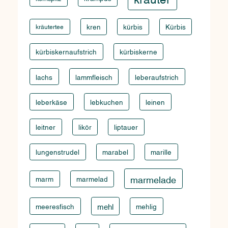
kräutertee
kren
kürbis
Kürbis
kürbiskernaufstrich
kürbiskerne
lachs
lammfleisch
leberaufstrich
leberkäse
lebkuchen
leinen
leitner
likör
liptauer
lungenstrudel
marabel
marille
marmelade
marm
marmelad
meeresfisch
mehl
mehlig