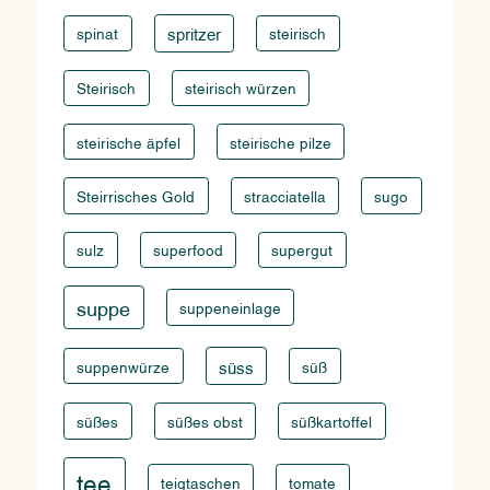
spinat
spritzer
steirisch
Steirisch
steirisch würzen
steirische äpfel
steirische pilze
Steirrisches Gold
stracciatella
sugo
sulz
superfood
supergut
suppe
suppeneinlage
suppenwürze
süss
süß
süßes
süßes obst
süßkartoffel
tee
teigtaschen
tomate