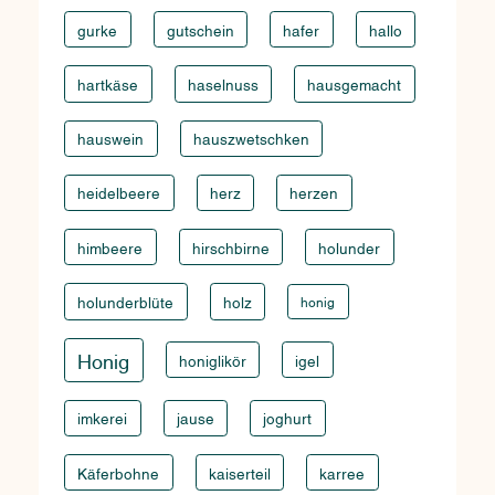
gurke
gutschein
hafer
hallo
hartkäse
haselnuss
hausgemacht
hauswein
hauszwetschken
heidelbeere
herz
herzen
himbeere
hirschbirne
holunder
holunderblüte
holz
honig
Honig
honiglikör
igel
imkerei
jause
joghurt
Käferbohne
kaiserteil
karree