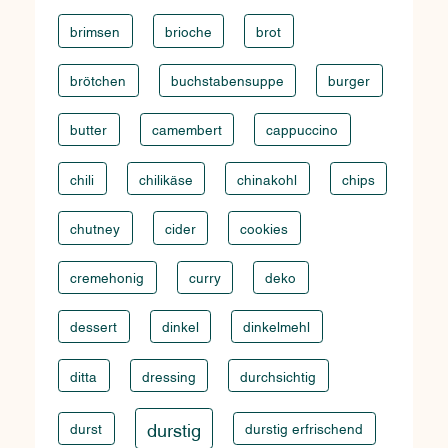
brimsen
brioche
brot
brötchen
buchstabensuppe
burger
butter
camembert
cappuccino
chili
chilikäse
chinakohl
chips
chutney
cider
cookies
cremehonig
curry
deko
dessert
dinkel
dinkelmehl
ditta
dressing
durchsichtig
durstig
durst
durstig erfrischend