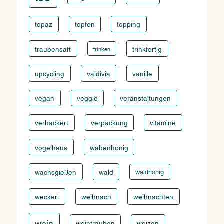
topaz
topfen
topping
traubensaft
trinkfertig
trinken
upcycling
valdivia
vanille
vegan
veggie
veranstaltungen
verhackert
verpackung
vitamine
vogelhaus
wabenhonig
wachsgießen
wald
waldhonig
weckerl
weihnach
weihnachten
wein
weintrauben
weizen