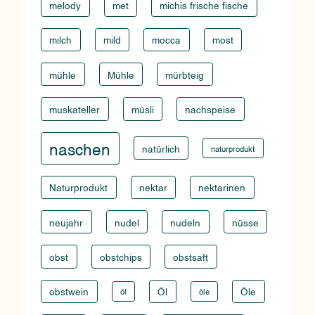
melody
met
michis frische fische
milch
mild
mocca
most
mühle
Mühle
mürbteig
muskateller
müsli
nachspeise
naschen
natürlich
naturprodukt
Naturprodukt
nektar
nektarinen
neujahr
nudel
nudeln
nüsse
obst
obstchips
obstsaft
obstwein
Öl
Öle
öl
öle