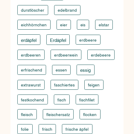
durstlöscher
edelbrand
eichhörnchen
eier
elstar
eis
erdäpfel
Erdäpfel
erdbeere
erdbeeren
erdbeerwein
erdebeere
erfrischend
essen
essig
extrawurst
faschiertes
feigen
festkochend
fisch
fischfilet
fleisch
fleischersatz
flocken
folie
frisch
frische äpfel