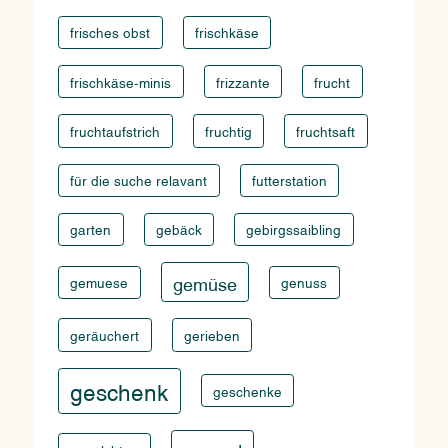
frisches obst
frischkäse
frischkäse-minis
frizzante
frucht
fruchtaufstrich
fruchtig
fruchtsaft
für die suche relavant
futterstation
garten
gebäck
gebirgssaibling
gemüse
gemuese
genuss
geräuchert
gerieben
geschenk
geschenke