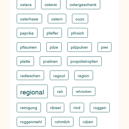
ostara
osterei
ostergeschenk
osterhase
ostern
ouzo
paprika
pfeffer
pfirsich
pflaumen
pilze
pilzpulver
piwi
platte
pralinen
propolistropfen
radieschen
ragout
region
regional
reh
rehrücken
reinigung
ribisel
rind
roggen
roggenmehl
rohmilch
rüben