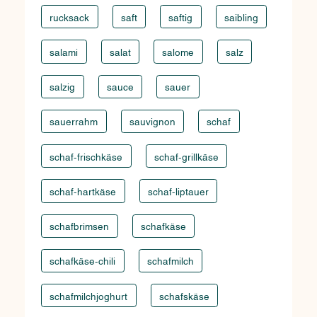
rucksack
saft
saftig
saibling
salami
salat
salome
salz
salzig
sauce
sauer
sauerrahm
sauvignon
schaf
schaf-frischkäse
schaf-grillkäse
schaf-hartkäse
schaf-liptauer
schafbrimsen
schafkäse
schafkäse-chili
schafmilch
schafmilchjoghurt
schafskäse