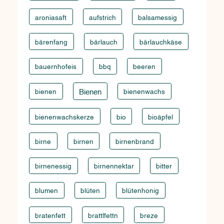
aroniasaft
aufstrich
balsamessig
bärenfang
bärlauch
bärlauchkäse
bauernhofeis
bbq
beeren
bienen
Bienen
bienenwachs
bienenwachskerze
bio
bioäpfel
birne
birnen
birnenbrand
birnenessig
birnennektar
bitter
blumen
blüten
blütenhonig
bratenfett
brattlfettn
breze