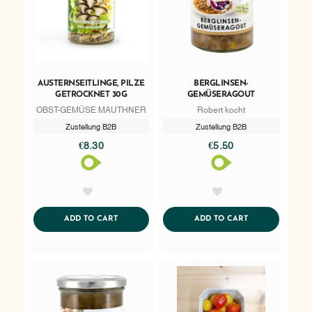
AUSTERNSEITLINGE, PILZE
BERGLINSEN-
GETROCKNET 30G
GEMÜSERAGOUT
OBST-GEMÜSE MAUTHNER
Robert kocht
Zustellung B2B
Zustellung B2B
€8.30
€5.50
AddToWishlist
AddToWishlist
ADDTOCART
ADDTOCART
ADD TO CART
ADD TO CART