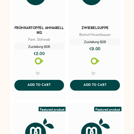
FRÜHKARTOFFEL ANNABELL
ZWIEBELSUPPE
1KG
Biohof Hirschbauer
Fam. Schwab
Zustellung B2B
Zustellung B2B
€9.00
€2.00
AddToWishlist
AddToWishlist
ADDTOCART
ADDTOCART
ADD TO CART
ADD TO CART
Featured product
Featured product