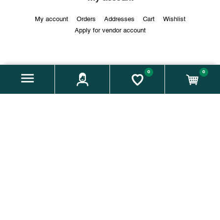
My account
Orders
Addresses
Cart
Wishlist
Apply for vendor account
About us
0
0
Company name:
Weiz is(s)t regional – Verein zur Steigerung
der regionalen Lebensmittelversorgung und -qualität im
Genussraum Weiz
Address:
Florianigasse 5, 8160 Weiz / Vereinssitz: Hauptplatz
7, 8160 Weiz
Email:
info@moakt.at
Phone:
+43 664 60 931 175
Zahlungsmethoden: