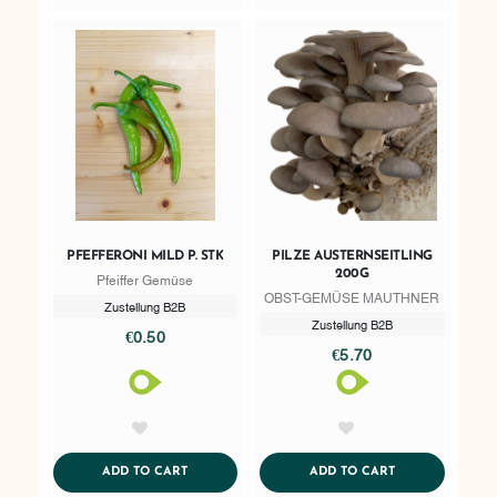
PFEFFERONI MILD P. STK
PILZE AUSTERNSEITLING
200G
Pfeiffer Gemüse
OBST-GEMÜSE MAUTHNER
Zustellung B2B
Zustellung B2B
€0.50
€5.70
AddToWishlist
AddToWishlist
ADDTOCART
ADDTOCART
ADD TO CART
ADD TO CART