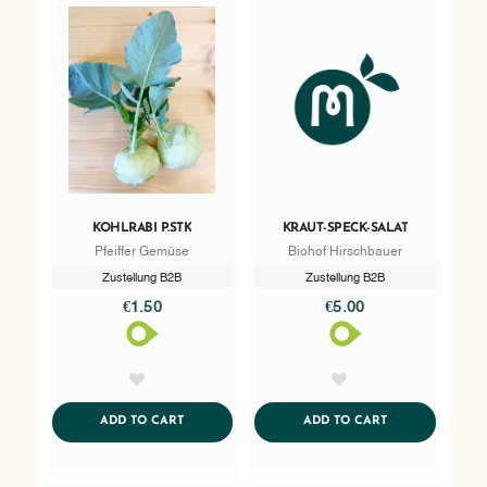
KOHLRABI P.STK
KRAUT-SPECK-SALAT
Pfeiffer Gemüse
Biohof Hirschbauer
Zustellung B2B
Zustellung B2B
€1.50
€5.00
AddToWishlist
AddToWishlist
ADDTOCART
ADDTOCART
ADD TO CART
ADD TO CART