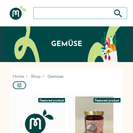
Search store
Search sto
GEMÜSE
Home
Shop
Gemüse
Featured product
Featured product