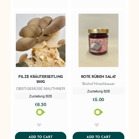
PILZE KRÄUTERSEITLING
ROTE RÜBEN SALAT
250G
Biohof Hirschbauer
OBST-GEMÜSE MAUTHNER
Zustellung B2B
Zustellung B2B
€5.00
€6.30
AddToWishlist
AddToWishlist
ADDTOCART
ADDTOCART
ADD TO CART
ADD TO CART