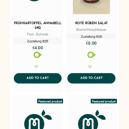
FRÜHKARTOFFEL ANNABELL
ROTE RÜBEN SALAT
2KG
Biohof Hirschbauer
Fam. Schwab
Zustellung B2B
Zustellung B2B
€5.00
€4.00
AddToWishlist
AddToWishlist
ADDTOCART
ADDTOCART
ADD TO CART
ADD TO CART
Featured product
Featured product