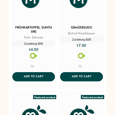
FRÜHKARTOFFEL SUNITA
GEMÜSESUGO
2KG
Biohof Hirschbauer
Fam. Schwab
Zustellung B2B
Zustellung B2B
€7.50
€4.00
AddToWishlist
AddToWishlist
ADDTOCART
ADDTOCART
ADD TO CART
ADD TO CART
Featured product
Featured product