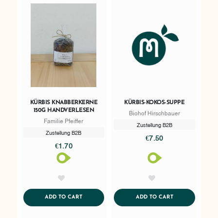
KÜRBIS KNABBERKERNE
KÜRBIS-KOKOS-SUPPE
150G HANDVERLESEN
Biohof Hirschbauer
Familie Pfeiffer
Zustellung B2B
Zustellung B2B
€7.50
€1.70
AddToWishlist
AddToWishlist
ADDTOCART
ADDTOCART
ADD TO CART
ADD TO CART